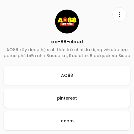
ao-88-cloud
AO88 xây dựng hệ sinh thái trò chơi đa dạng với các tựa
game phổ biến như Baccarat, Roulette, Blackjack và Sicbo
AO88
pinterest
x.com