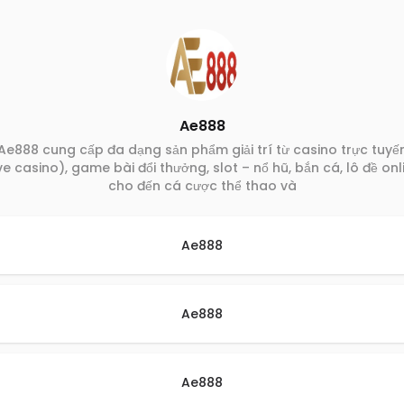
Ae888
Ae888 cung cấp đa dạng sản phẩm giải trí từ casino trực tuyế
ive casino), game bài đổi thưởng, slot – nổ hũ, bắn cá, lô đề onl
cho đến cá cược thể thao và
Ae888
Ae888
Ae888