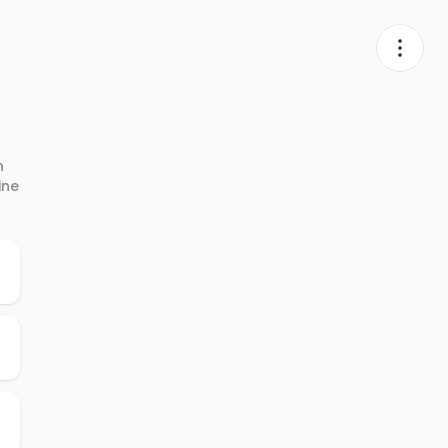
n
ine