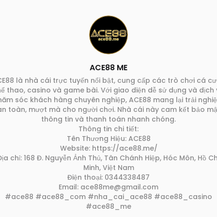
ACE88 ME
E88 là nhà cái trực tuyến nổi bật, cung cấp các trò chơi cá c
hể thao, casino và game bài. Với giao diện dễ sử dụng và dịch 
hăm sóc khách hàng chuyên nghiệp, ACE88 mang lại trải nghi
an toàn, mượt mà cho người chơi. Nhà cái này cam kết bảo mậ
thông tin và thanh toán nhanh chóng.
Thông tin chi tiết:
Tên Thương Hiệu: ACE88
Website: https://ace88.me/
Địa chỉ: 168 Đ. Nguyễn Ảnh Thủ, Tân Chánh Hiệp, Hóc Môn, Hồ Ch
Minh, Việt Nam
Điện thoại: 0344338487
Email: ace88me@gmail.com
#ace88 #ace88_com #nha_cai_ace88 #ace88_casino
#ace88_me