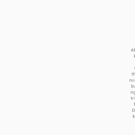
A
t
nơ
b
ng
tr
D
k