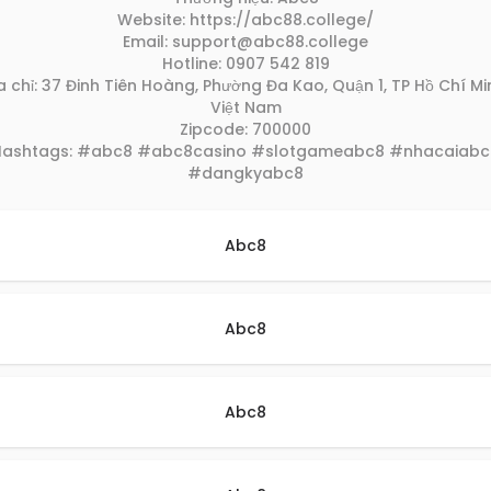
Website: https://abc88.college/
Email: support@abc88.college
Hotline: 0907 542 819
a chỉ: 37 Đinh Tiên Hoàng, Phường Đa Kao, Quận 1, TP Hồ Chí Mi
Việt Nam
Zipcode: 700000
Hashtags: #abc8 #abc8casino #slotgameabc8 #nhacaiabc
#dangkyabc8
Abc8
Abc8
Abc8