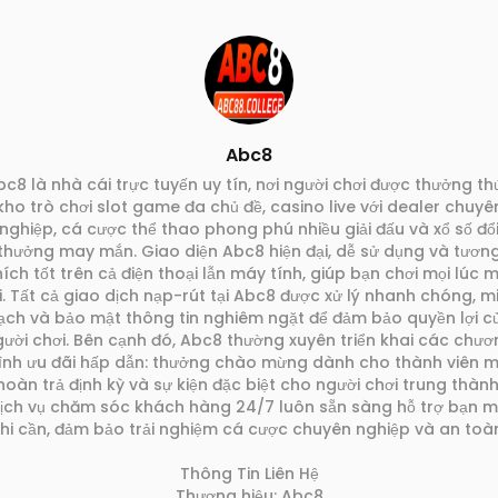
Abc8
bc8 là nhà cái trực tuyến uy tín, nơi người chơi được thưởng th
kho trò chơi slot game đa chủ đề, casino live với dealer chuyê
nghiệp, cá cược thể thao phong phú nhiều giải đấu và xổ số đổ
thưởng may mắn. Giao diện Abc8 hiện đại, dễ sử dụng và tươn
hích tốt trên cả điện thoại lẫn máy tính, giúp bạn chơi mọi lúc m
i. Tất cả giao dịch nạp-rút tại Abc8 được xử lý nhanh chóng, m
ạch và bảo mật thông tin nghiêm ngặt để đảm bảo quyền lợi c
ười chơi. Bên cạnh đó, Abc8 thường xuyên triển khai các chư
ình ưu đãi hấp dẫn: thưởng chào mừng dành cho thành viên m
hoàn trả định kỳ và sự kiện đặc biệt cho người chơi trung thành
ịch vụ chăm sóc khách hàng 24/7 luôn sẵn sàng hỗ trợ bạn m
hi cần, đảm bảo trải nghiệm cá cược chuyên nghiệp và an toà
Thông Tin Liên Hệ
Thương hiệu: Abc8