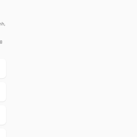
nh,
8