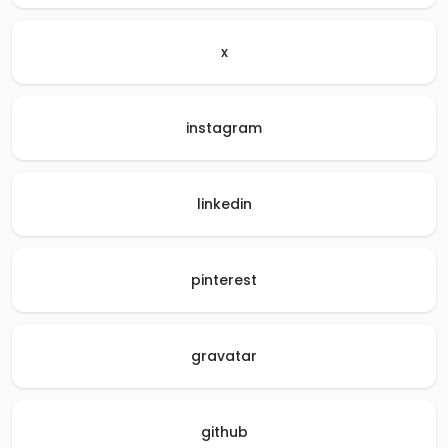
x
instagram
linkedin
pinterest
gravatar
github