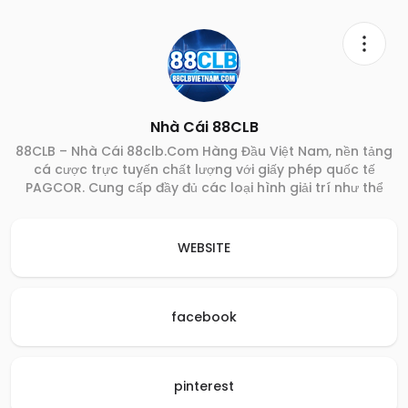
Nhà Cái 88CLB
88CLB – Nhà Cái 88clb.Com Hàng Đầu Việt Nam, nền tảng
cá cược trực tuyến chất lượng với giấy phép quốc tế
PAGCOR. Cung cấp đầy đủ các loại hình giải trí như thể
WEBSITE
facebook
pinterest