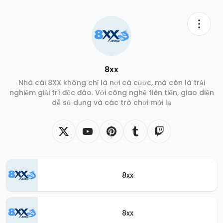
8xx
Nhà cái 8XX không chỉ là nơi cá cược, mà còn là trải
nghiệm giải trí độc đáo. Với công nghệ tiên tiến, giao diện
dễ sử dụng và các trò chơi mới lạ
8xx
8xx