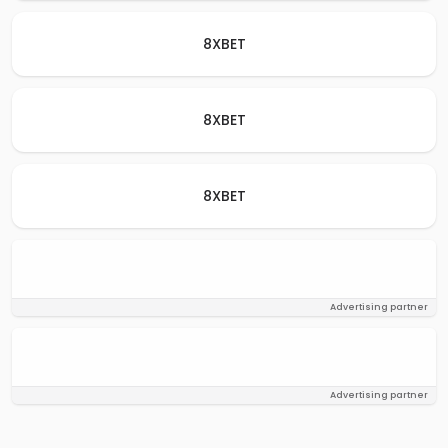
8XBET
8XBET
8XBET
Advertising partner
Advertising partner