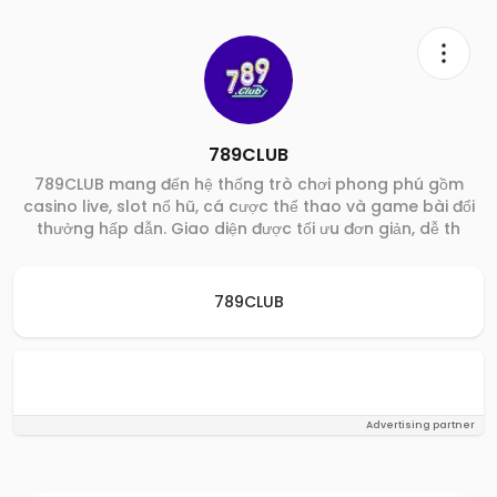
789CLUB
789CLUB mang đến hệ thống trò chơi phong phú gồm
casino live, slot nổ hũ, cá cược thể thao và game bài đổi
thưởng hấp dẫn. Giao diện được tối ưu đơn giản, dễ th
789CLUB
Advertising partner