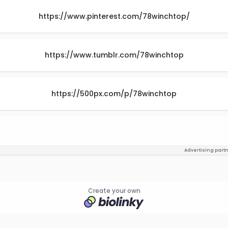
https://www.pinterest.com/78winchtop/
https://www.tumblr.com/78winchtop
https://500px.com/p/78winchtop
Advertising part
Create your own