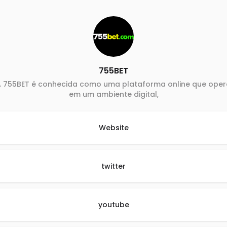
755BET
A 755BET é conhecida como uma plataforma online que oper
em um ambiente digital,
Website
twitter
youtube