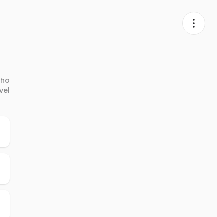
nho
vel