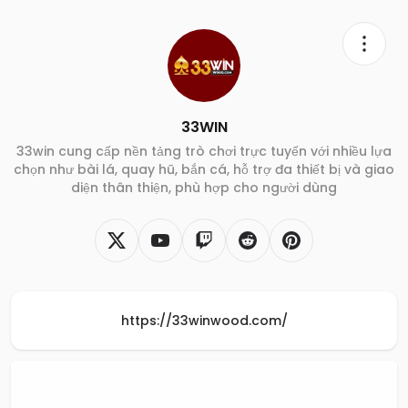
33WIN
33win cung cấp nền tảng trò chơi trực tuyến với nhiều lựa
chọn như bài lá, quay hũ, bắn cá, hỗ trợ đa thiết bị và giao
diện thân thiện, phù hợp cho người dùng
https://33winwood.com/