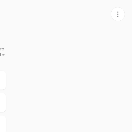
ợc
te: