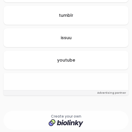
tumblr
issuu
youtube
Advertising partner
Create your own