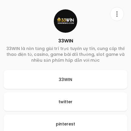
33WIN
33WIN là nền tảng giải trí trực tuyến uy tín, cung cấp thể
thao điện tử, casino, game bài đổi thưởng, slot game và
nhiều sản phẩm hấp dẫn với mức
33WIN
twitter
pinterest