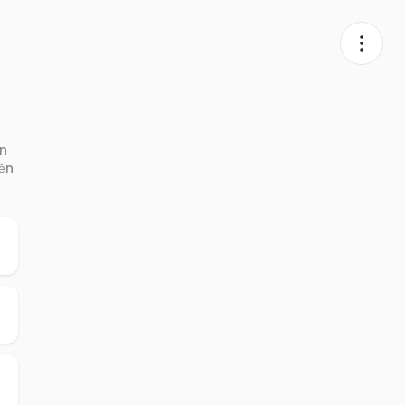
an
iện